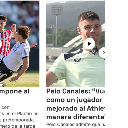
 impone al
Peio Canales: “Vuelvo
como un jugador
mejorado al Athletic, de
o con
s en el Plantío en
manera diferente”
e pretemporada.
Peio Canales admite que ha pasado 
mero de la tarde