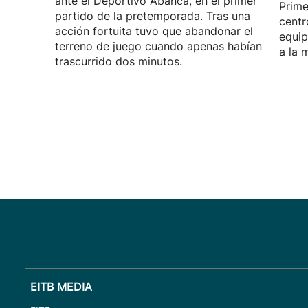
ante el Deportivo Abanca, en el primer
Prime
partido de la pretemporada. Tras una
centr
acción fortuita tuvo que abandonar el
equip
terreno de juego cuando apenas habían
a la 
trascurrido dos minutos.
EITB MEDIA