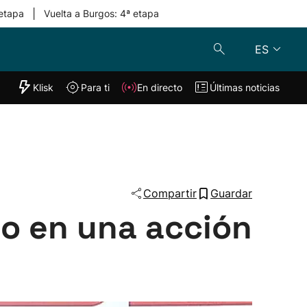
|
 etapa
Vuelta a Burgos: 4ª etapa
ES
"Helmuga"
Klisk
Para ti
En directo
Últimas noticias
Klisk
En directo
s
Para ti
Lo último
Compartir
Guardar
ido en una acción