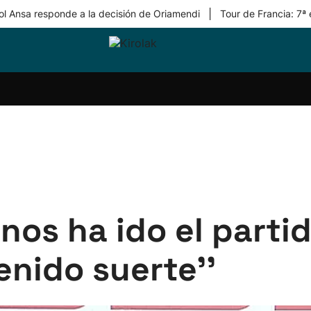
|
ol Ansa responde a la decisión de Oriamendi
Tour de Francia: 7ª
ri-
Balonmano
Kirolak
Atletismo
Carreras
Más
olak
360
de
deporte
Equipos
montaña
kolaritza
Competiciones
En
ri-
directo
otzea
Vídeos
ol Herri
por
atira
deporte
 nos ha ido el part
nido suerte''