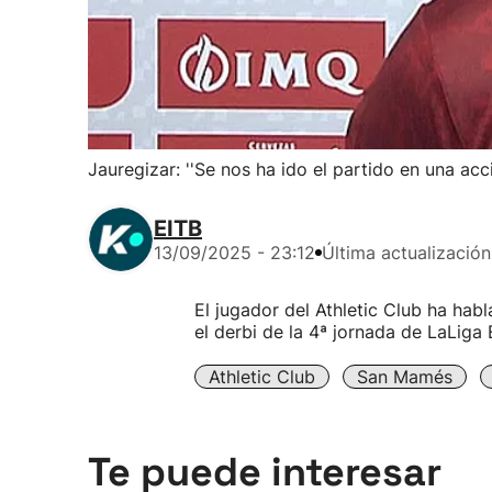
Jauregizar: ''Se nos ha ido el partido en una ac
EITB
13/09/2025 - 23:12
Última actualización
El jugador del Athletic Club ha habl
el derbi de la 4ª jornada de LaLiga
Athletic Club
San Mamés
Te puede interesar