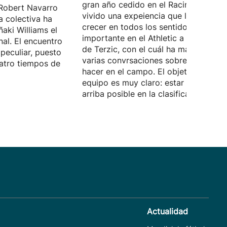
gran año cedido en el Racing, donde 
Robert Navarro
vivido una expeiencia que le ha hech
a colectiva ha
crecer en todos los sentidos. Quiere 
ñaki Williams el
importante en el Athletic a las órdene
nal. El encuentro
de Terzic, con el cuál ha mantenido
peculiar, puesto
varias convrsaciones sobre lo que d
atro tiempos de
hacer en el campo. El objetivo del
equipo es muy claro: estar lo más
arriba posible en la clasificación.
Actualidad