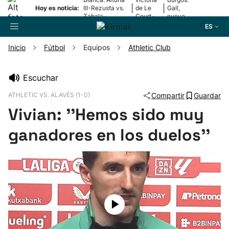
|
|
Hoy es noticia:
III-Rezusta vs.
de Le
Gall,
Zabala-
Court-
nuevo
Zabaleta
Pienaar
líder
ES
Inicio
Fútbol
Equipos
Athletic Club
Buscador
Escuchar
ATHLETIC VS. ALAVÉS (1-0)
Compartir
Guardar
Fútbol
Vivian: ''Hemos sido muy
Pelota
ganadores en los duelos''
Remo
Baloncesto
Ciclismo