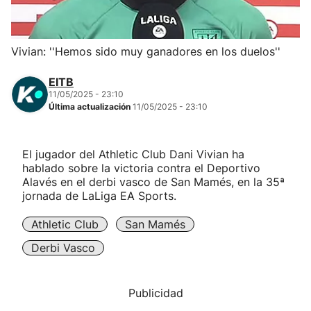
Herri-kirolak
Vivian: ''Hemos sido muy ganadores en los duelos''
Balonmano
EITB
11/05/2025 - 23:10
Kirolak 360
Última actualización
11/05/2025 - 23:10
Atletismo
El jugador del Athletic Club Dani Vivian ha
hablado sobre la victoria contra el Deportivo
Carreras de montaña
Alavés en el derbi vasco de San Mamés, en la 35ª
jornada de LaLiga EA Sports.
Más deportes
Athletic Club
San Mamés
Derbi Vasco
"Helmuga"
Publicidad