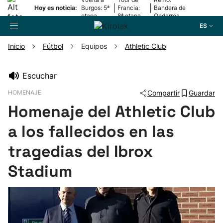
|
|
Hoy es noticia:
Burgos: 5ª
Francia:
Bandera de
etapa
8ª etapa
Ondarroa
ES
Inicio
Fútbol
Equipos
Athletic Club
Buscador
Escuchar
HOMENAJE
Compartir
Guardar
Fútbol
Homenaje del Athletic Club
Pelota
a los fallecidos en las
tragedias del Ibrox
Remo
Stadium
Baloncesto
Ciclismo