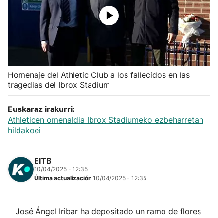
Herri-kirolak
Balonmano
Kirolak 360
Homenaje del Athletic Club a los fallecidos en las
tragedias del Ibrox Stadium
Atletismo
Euskaraz irakurri:
Athleticen omenaldia Ibrox Stadiumeko ezbeharretan
Carreras de montaña
hildakoei
Más deportes
EITB
10/04/2025 - 12:35
"Helmuga"
Última actualización
10/04/2025 - 12:35
José Ángel Iribar ha depositado un ramo de flores