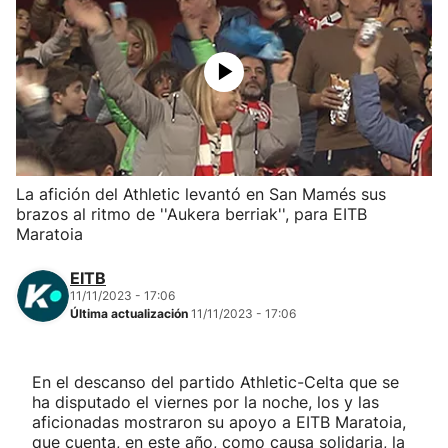
Herri-kirolak
Balonmano
Kirolak 360
La afición del Athletic levantó en San Mamés sus
Atletismo
brazos al ritmo de ''Aukera berriak'', para EITB
Maratoia
Carreras de montaña
EITB
11/11/2023 - 17:06
Más deportes
Última actualización
11/11/2023 - 17:06
"Helmuga"
En el descanso del partido Athletic-Celta que se
ha disputado el viernes por la noche, los y las
aficionadas mostraron su apoyo a EITB Maratoia,
que cuenta, en este año, como causa solidaria, la