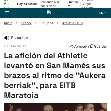
responde a la
Francia:
|
|
Hoy es noticia:
Burgos:
decisión de
7ª
4ª etapa
Oriamendi
etapa
ES
Inicio
Fútbol
Equipos
Athletic Club
Buscador
Escuchar
EITB MARATOIA
Compartir
Guardar
Fútbol
La afición del Athletic
Pelota
levantó en San Mamés sus
brazos al ritmo de ''Aukera
Remo
berriak'', para EITB
Baloncesto
Maratoia
Ciclismo