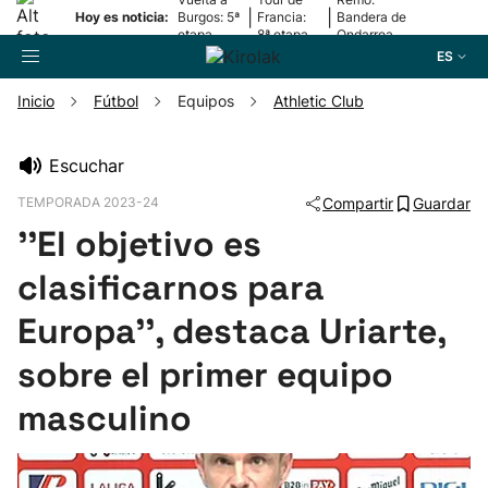
|
|
Hoy es noticia:
Burgos: 5ª
Francia:
Bandera de
etapa
8ª etapa
Ondarroa
ES
Inicio
Fútbol
Equipos
Athletic Club
Buscador
Escuchar
TEMPORADA 2023-24
Compartir
Guardar
Fútbol
''El objetivo es
Pelota
clasificarnos para
Europa'', destaca Uriarte,
Remo
sobre el primer equipo
Baloncesto
masculino
Ciclismo