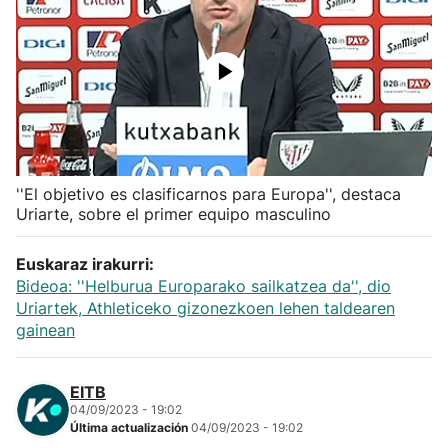
Herri-kirolak
Balonmano
Kirolak 360
''El objetivo es clasificarnos para Europa'', destaca
Atletismo
Uriarte, sobre el primer equipo masculino
Carreras de montaña
Euskaraz irakurri:
Bideoa: ''Helburua Europarako sailkatzea da'', dio
Más deportes
Uriartek, Athleticeko gizonezkoen lehen taldearen
gainean
"Helmuga"
EITB
04/09/2023 - 19:02
Última actualización
04/09/2023 - 19:02