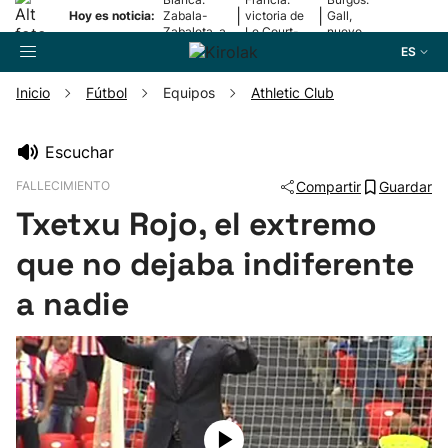
|
|
Hoy es noticia:
Zabala-
victoria de
Gall,
Zabaleta, a
Le Court-
nuevo
la final
Pienaar
líder
ES
Inicio
Fútbol
Equipos
Athletic Club
Buscador
Escuchar
FALLECIMIENTO
Compartir
Guardar
Fútbol
Txetxu Rojo, el extremo
Pelota
que no dejaba indiferente
a nadie
Remo
Baloncesto
Ciclismo