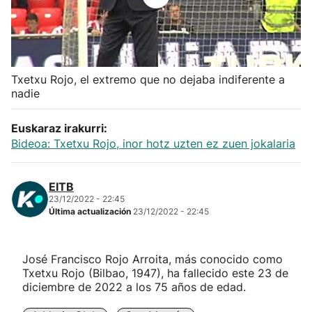
Herri-kirolak
Balonmano
Txetxu Rojo, el extremo que no dejaba indiferente a
nadie
Kirolak 360
Euskaraz irakurri:
Atletismo
Bideoa: Txetxu Rojo, inor hotz uzten ez zuen jokalaria
Carreras de montaña
EITB
23/12/2022 - 22:45
Más deportes
Última actualización
23/12/2022 - 22:45
"Helmuga"
José Francisco Rojo Arroita, más conocido como
Txetxu Rojo (Bilbao, 1947), ha fallecido este 23 de
diciembre de 2022 a los 75 años de edad.