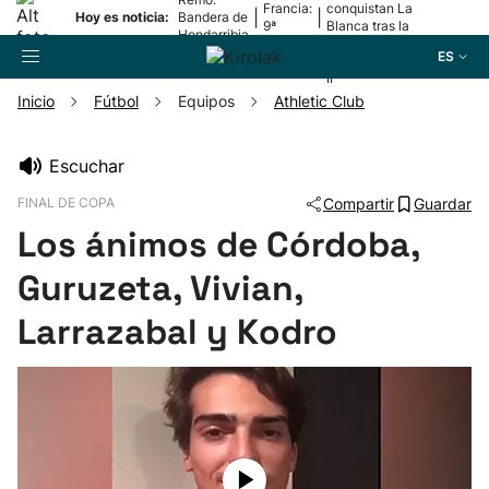
Francia:
conquistan La
|
|
Hoy es noticia:
Bandera de
9ª
Blanca tras la
Hondarribia
etapa
lesión de
ES
Mariezkurrena
II
Inicio
Fútbol
Equipos
Athletic Club
Buscador
Escuchar
FINAL DE COPA
Compartir
Guardar
Fútbol
Los ánimos de Córdoba,
Pelota
Guruzeta, Vivian,
Larrazabal y Kodro
Remo
Baloncesto
Ciclismo