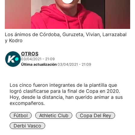
Herri-kirolak
Balonmano
Los ánimos de Córdoba, Guruzeta, Vivian, Larrazabal
y Kodro
Kirolak 360
OTROS
Atletismo
03/04/2021 - 21:09
Última actualización
03/04/2021 - 21:09
Carreras de montaña
Los cinco fueron integrantes de la plantilla que
logró clasificarse para la final de Copa en 2020.
Más deportes
Hoy, desde la distancia, han querido animar a sus
excompañeros.
"Helmuga"
Fútbol
Athletic Club
Copa Del Rey
Derbi Vasco