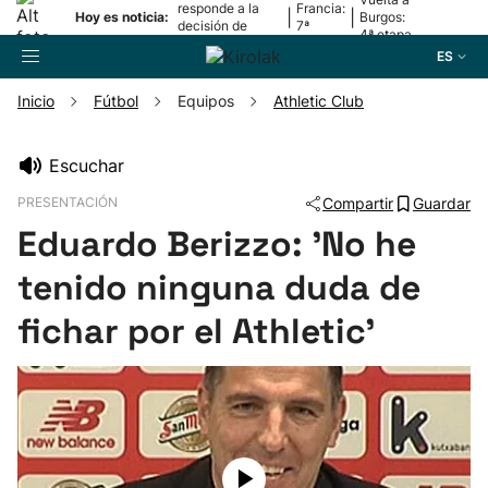
responde a la
Francia:
|
|
Hoy es noticia:
Burgos:
decisión de
7ª
4ª etapa
Oriamendi
etapa
ES
Inicio
Fútbol
Equipos
Athletic Club
Buscador
Escuchar
PRESENTACIÓN
Compartir
Guardar
Fútbol
Eduardo Berizzo: 'No he
Pelota
tenido ninguna duda de
fichar por el Athletic'
Remo
Baloncesto
Ciclismo