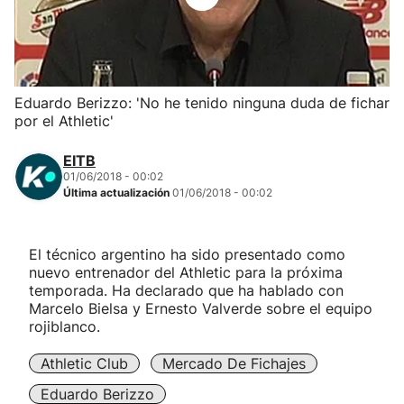
Herri-kirolak
Balonmano
Eduardo Berizzo: 'No he tenido ninguna duda de fichar
por el Athletic'
Kirolak 360
EITB
Atletismo
01/06/2018 - 00:02
Última actualización
01/06/2018 - 00:02
Carreras de montaña
El técnico argentino ha sido presentado como
nuevo entrenador del Athletic para la próxima
Más deportes
temporada. Ha declarado que ha hablado con
Marcelo Bielsa y Ernesto Valverde sobre el equipo
"Helmuga"
rojiblanco.
Athletic Club
Mercado De Fichajes
Eduardo Berizzo