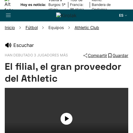
|
|
Hoy es noticia:
Burgos: 5ª
Francia:
Bandera de
etapa
8ª etapa
Ondarroa
ES
Inicio
Fútbol
Equipos
Athletic Club
Buscador
Escuchar
HAN DEBUTADO 3 JUGADORES MÁS
Compartir
Guardar
Fútbol
El filial, el gran proveedor
Pelota
del Athletic
Remo
Baloncesto
Ciclismo