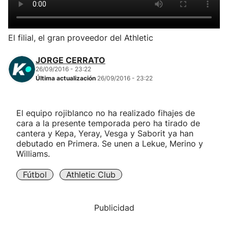
Herri-kirolak
El filial, el gran proveedor del Athletic
Balonmano
JORGE CERRATO
26/09/2016 - 23:22
Kirolak 360
Última actualización
26/09/2016 - 23:22
Atletismo
El equipo rojiblanco no ha realizado fihajes de
cara a la presente temporada pero ha tirado de
Carreras de montaña
cantera y Kepa, Yeray, Vesga y Saborit ya han
debutado en Primera. Se unen a Lekue, Merino y
Williams.
Más deportes
Fútbol
Athletic Club
"Helmuga"
Publicidad