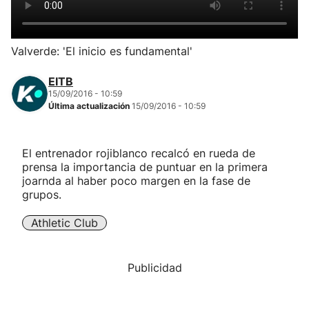
Herri-kirolak
Valverde: 'El inicio es fundamental'
Balonmano
EITB
15/09/2016 - 10:59
Kirolak 360
Última actualización
15/09/2016 - 10:59
Atletismo
El entrenador rojiblanco recalcó en rueda de
prensa la importancia de puntuar en la primera
Carreras de montaña
joarnda al haber poco margen en la fase de
grupos.
Más deportes
Athletic Club
"Helmuga"
Publicidad