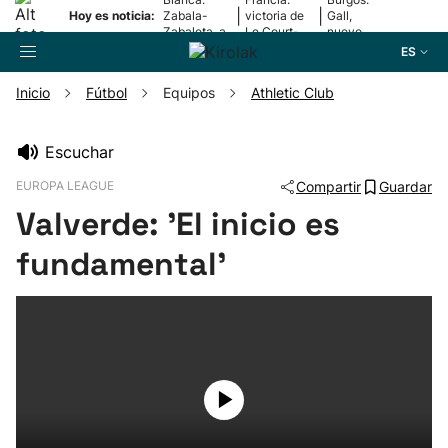
|
|
Hoy es noticia:
Zabala-
victoria de
Gall,
Zabaleta, a
Le Court-
nuevo
la final
Pienaar
líder
ES
Inicio
Fútbol
Equipos
Athletic Club
Buscador
Escuchar
EUROPA LEAGUE
Compartir
Guardar
Fútbol
Valverde: 'El inicio es
Pelota
fundamental'
Remo
Baloncesto
Ciclismo