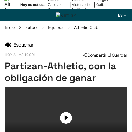
|
|
Hoy es noticia:
Zabala-
victoria de
Gall,
Zabaleta, a
Le Court-
nuevo
la final
Pienaar
líder
ES
Inicio
Fútbol
Equipos
Athletic Club
Buscador
Escuchar
HOY A LAS 19:00H
Compartir
Guardar
Fútbol
Partizan-Athletic, con la
Pelota
obligación de ganar
Remo
Baloncesto
Ciclismo