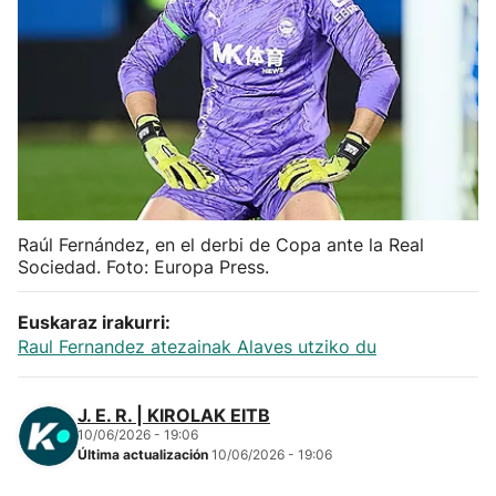
Herri-kirolak
Balonmano
Kirolak 360
Atletismo
Raúl Fernández, en el derbi de Copa ante la Real
Sociedad. Foto: Europa Press.
Carreras de montaña
Euskaraz irakurri:
Más deportes
Raul Fernandez atezainak Alaves utziko du
"Helmuga"
J. E. R. | KIROLAK EITB
10/06/2026 - 19:06
Última actualización
10/06/2026 - 19:06