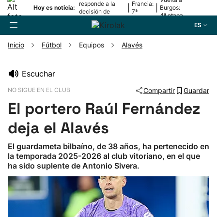
responde a la
Francia:
|
|
Hoy es noticia:
Burgos:
decisión de
7ª
4ª etapa
Oriamendi
etapa
ES
Inicio
Fútbol
Equipos
Alavés
Buscador
Escuchar
NO SIGUE EN EL CLUB
Compartir
Guardar
Fútbol
El portero Raúl Fernández
Pelota
deja el Alavés
El guardameta bilbaíno, de 38 años, ha pertenecido en
Remo
la temporada 2025-2026 al club vitoriano, en el que
ha sido suplente de Antonio Sivera.
Baloncesto
Ciclismo