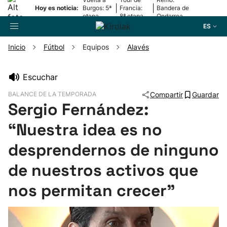
|
|
Hoy es noticia:
Burgos: 5ª
Francia:
Bandera de
etapa
8ª etapa
Ondarroa
ES
Inicio
Fútbol
Equipos
Alavés
Buscador
Escuchar
BALANCE DE LA TEMPORADA
Compartir
Guardar
Fútbol
Sergio Fernández:
“Nuestra idea es no
Pelota
desprendernos de ninguno
Remo
de nuestros activos que
Baloncesto
nos permitan crecer”
Ciclismo