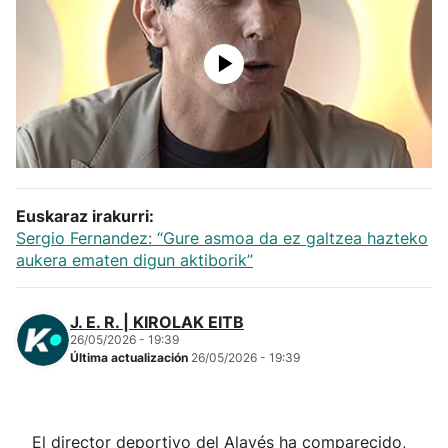
Herri-kirolak
Balonmano
Kirolak 360
Atletismo
Euskaraz irakurri:
Sergio Fernandez: “Gure asmoa da ez galtzea hazteko
Carreras de montaña
aukera ematen digun aktiborik”
Más deportes
J. E. R. | KIROLAK EITB
26/05/2026 - 19:39
"Helmuga"
Última actualización
26/05/2026 - 19:39
El director deportivo del Alavés ha comparecido,