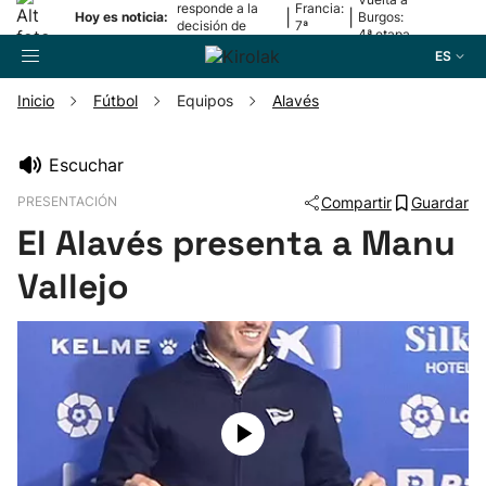
responde a la
Francia:
|
|
Hoy es noticia:
Burgos:
decisión de
7ª
4ª etapa
Oriamendi
etapa
ES
Inicio
Fútbol
Equipos
Alavés
Buscador
Escuchar
PRESENTACIÓN
Compartir
Guardar
Fútbol
El Alavés presenta a Manu
Pelota
Vallejo
Remo
Baloncesto
Ciclismo