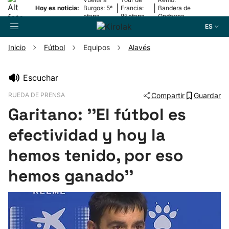
|
|
Hoy es noticia:
Burgos: 5ª
Francia:
Bandera de
etapa
8ª etapa
Ondarroa
ES
Inicio
Fútbol
Equipos
Alavés
Buscador
Escuchar
RUEDA DE PRENSA
Compartir
Guardar
Fútbol
Garitano: ''El fútbol es
Pelota
efectividad y hoy la
hemos tenido, por eso
Remo
hemos ganado''
Baloncesto
Ciclismo