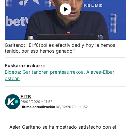
Herri-kirolak
Balonmano
Kirolak 360
Garitano: ''El fútbol es efectividad y hoy la hemos
tenido, por eso hemos ganado''
Atletismo
Euskaraz irakurri:
Bideoa: Garitanoren prentsaurrekoa, Alaves-Eibar
Carreras de montaña
ostean
Más deportes
EITB
08/02/2020 - 11:52
"Helmuga"
Última actualización
08/02/2020 - 11:52
Asier Garitano se ha mostrado satisfecho con el