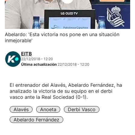
Herri-kirolak
Balonmano
Abelardo: 'Esta victoria nos pone en una situación
inmejorable'
Kirolak 360
EITB
Atletismo
22/12/2018 - 12:20
Última actualización
22/12/2018 - 12:20
Carreras de montaña
El entrenador del Alavés, Abelardo Fernández, ha
analizado la victoria de su equipo en el derbi
Más deportes
vasco ante la Real Sociedad (0-1).
"Helmuga"
Alavés
Anoeta
Derbi Vasco
Abelardo Fernández