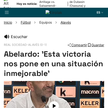
Arrillaga vs.
de Dubasin
|
Hoy es noticia:
Salsamendi-
(Osasuna) y
Bergara y Erasun
Valentini
ES
vs. Gaminde
(Alavés)
Inicio
Fútbol
Equipos
Alavés
Buscador
Escuchar
REAL SOCIEDAD-ALAVÉS (0-1)
Compartir
Guardar
Fútbol
Abelardo: 'Esta victoria
Pelota
nos pone en una situación
inmejorable'
Remo
Baloncesto
Ciclismo