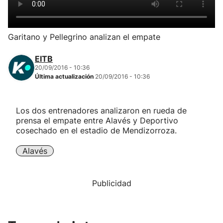
Herri-kirolak
Garitano y Pellegrino analizan el empate
Balonmano
EITB
20/09/2016 - 10:36
Kirolak 360
Última actualización
20/09/2016 - 10:36
Atletismo
Los dos entrenadores analizaron en rueda de
prensa el empate entre Alavés y Deportivo
Carreras de montaña
cosechado en el estadio de Mendizorroza.
Alavés
Más deportes
"Helmuga"
Publicidad