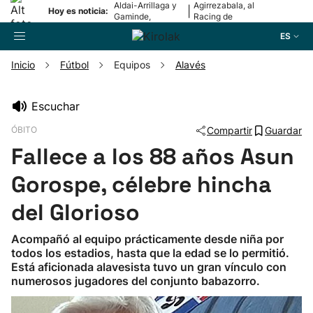
Aldai-Arrillaga y
Agirrezabala, al
|
Hoy es noticia:
Gaminde,
Racing de
campeonas
Santander
ES
Inicio
Fútbol
Equipos
Alavés
Buscador
Escuchar
ÓBITO
Compartir
Guardar
Fútbol
Fallece a los 88 años Asun
Pelota
Gorospe, célebre hincha
del Glorioso
Remo
Acompañó al equipo prácticamente desde niña por
todos los estadios, hasta que la edad se lo permitió.
Baloncesto
Está aficionada alavesista tuvo un gran vínculo con
numerosos jugadores del conjunto babazorro.
Ciclismo