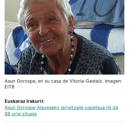
Herri-kirolak
Balonmano
Kirolak 360
Atletismo
Carreras de montaña
Asun Gorospe, en su casa de Vitoria-Gasteiz. Imagen:
EITB
Más deportes
Euskaraz irakurri:
"Helmuga"
Asun Gorospe Alaveseko jarraitzaile ospetsua hil da
88 urte zituela