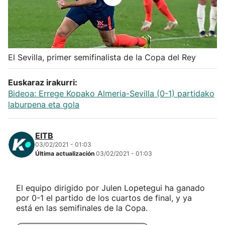
Herri-kirolak
Balonmano
El Sevilla, primer semifinalista de la Copa del Rey
Kirolak 360
Euskaraz irakurri:
Bideoa: Errege Kopako Almeria-Sevilla (0-1) partidako
Atletismo
laburpena eta gola
Carreras de montaña
EITB
03/02/2021 - 01:03
Más deportes
Última actualización
03/02/2021 - 01:03
"Helmuga"
El equipo dirigido por Julen Lopetegui ha ganado
por 0-1 el partido de los cuartos de final, y ya
está en las semifinales de la Copa.