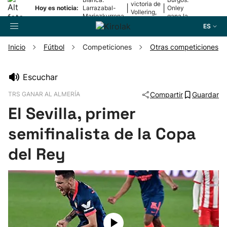
victoria de
|
|
Hoy es noticia:
Larrazabal-
Onley
Vollering,
Mariezkurrena
gana la
en la 5ª
II, a la final
2ª etapa
ES
etapa
Inicio
Fútbol
Competiciones
Otras competiciones
Buscador
Escuchar
TRS GANAR AL ALMERÍA
Compartir
Guardar
Fútbol
El Sevilla, primer
Pelota
semifinalista de la Copa
del Rey
Remo
Baloncesto
Ciclismo