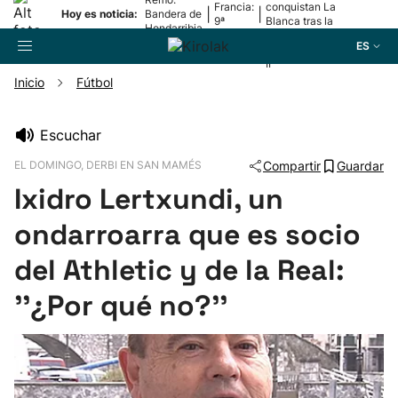
Francia:
conquistan La
|
|
Hoy es noticia:
Bandera de
9ª
Blanca tras la
Hondarribia
etapa
lesión de
ES
Mariezkurrena
II
Inicio
Fútbol
Buscador
Escuchar
EL DOMINGO, DERBI EN SAN MAMÉS
Compartir
Guardar
Fútbol
Ixidro Lertxundi, un
Pelota
ondarroarra que es socio
del Athletic y de la Real:
Remo
''¿Por qué no?''
Baloncesto
Ciclismo