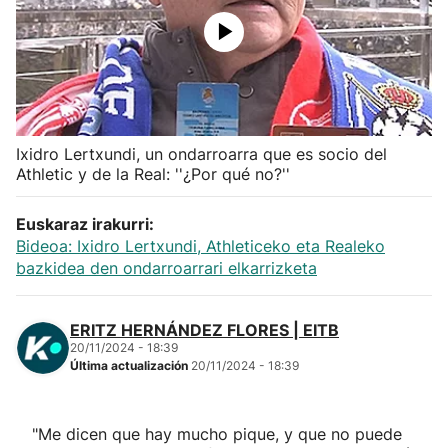
Herri-kirolak
Balonmano
Kirolak 360
Ixidro Lertxundi, un ondarroarra que es socio del
Athletic y de la Real: ''¿Por qué no?''
Atletismo
Euskaraz irakurri:
Bideoa: Ixidro Lertxundi, Athleticeko eta Realeko
Carreras de montaña
bazkidea den ondarroarrari elkarrizketa
Más deportes
ERITZ HERNÁNDEZ FLORES | EITB
20/11/2024 - 18:39
"Helmuga"
Última actualización
20/11/2024 - 18:39
"Me dicen que hay mucho pique, y que no puede