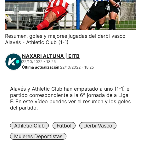
Herri-kirolak
Balonmano
Resumen, goles y mejores jugadas del derbi vasco
Alavés - Athletic Club (1-1)
Kirolak 360
NAXARI ALTUNA | EITB
Atletismo
22/10/2022 - 18:25
Última actualización
22/10/2022 - 18:25
Carreras de montaña
Alavés y Athletic Club han empatado a uno (1-1) el
partido correspondiente a la 6ª jornada de a Liga
Más deportes
F. En este vídeo puedes ver el resumen y los goles
del partido.
"Helmuga"
Athletic Club
Fútbol
Derbi Vasco
Mujeres Deportistas