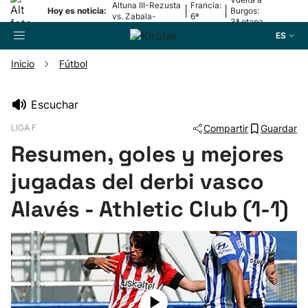
Altuna III-Rezusta
Francia:
|
|
Hoy es noticia:
Burgos:
vs. Zabala-
6ª
3ª etapa
Zabaleta
etapa
ES
Inicio
Fútbol
Buscador
Escuchar
LIGA F
Compartir
Guardar
Fútbol
Resumen, goles y mejores
Pelota
jugadas del derbi vasco
Alavés - Athletic Club (1-1)
Remo
Baloncesto
Ciclismo