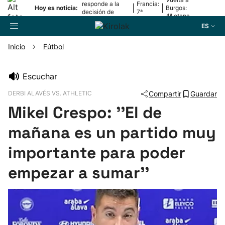
responde a la
Francia:
|
|
Hoy es noticia:
Burgos:
decisión de
7ª
4ª etapa
Oriamendi
etapa
ES
Inicio
Fútbol
Buscador
Escuchar
DERBI ALAVÉS VS. ATHLETIC
Compartir
Guardar
Fútbol
Mikel Crespo: ''El de
Pelota
mañana es un partido muy
importante para poder
Remo
empezar a sumar''
Baloncesto
Ciclismo