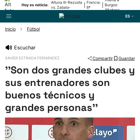
Altuna III-Rezusta
Francia:
|
|
Hoy es noticia:
Burgos:
vs. Zabala-
6ª
3ª etapa
Zabaleta
etapa
ES
Inicio
Fútbol
Buscador
Escuchar
XAVIER ESTRADA FERNÁNDEZ
Compartir
Guardar
Fútbol
''Son dos grandes clubes y
Pelota
sus entrenadores son
buenos técnicos y
Remo
grandes personas''
Baloncesto
Ciclismo