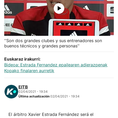
Herri-kirolak
Balonmano
Kirolak 360
''Son dos grandes clubes y sus entrenadores son
buenos técnicos y grandes personas''
Atletismo
Euskaraz irakurri:
Bideoa: Estrada Fernandez epailearen adierazpenak
Carreras de montaña
Kopako finalaren aurretik
Más deportes
EITB
02/04/2021 - 19:34
"Helmuga"
Última actualización
02/04/2021 - 19:34
El árbitro Xavier Estrada Fernández será el