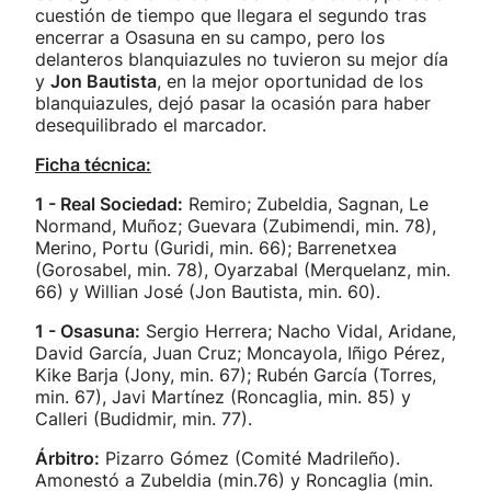
cuestión de tiempo que llegara el segundo tras
encerrar a Osasuna en su campo, pero los
delanteros blanquiazules no tuvieron su mejor día
y
Jon Bautista
, en la mejor oportunidad de los
blanquiazules, dejó pasar la ocasión para haber
desequilibrado el marcador.
Ficha técnica:
1 - Real Sociedad:
Remiro; Zubeldia, Sagnan, Le
Normand, Muñoz; Guevara (Zubimendi, min. 78),
Merino, Portu (Guridi, min. 66); Barrenetxea
(Gorosabel, min. 78), Oyarzabal (Merquelanz, min.
66) y Willian José (Jon Bautista, min. 60).
1 - Osasuna:
Sergio Herrera; Nacho Vidal, Aridane,
David García, Juan Cruz; Moncayola, Iñigo Pérez,
Kike Barja (Jony, min. 67); Rubén García (Torres,
min. 67), Javi Martínez (Roncaglia, min. 85) y
Calleri (Budidmir, min. 77).
Árbitro:
Pizarro Gómez (Comité Madrileño).
Amonestó a Zubeldia (min.76) y Roncaglia (min.