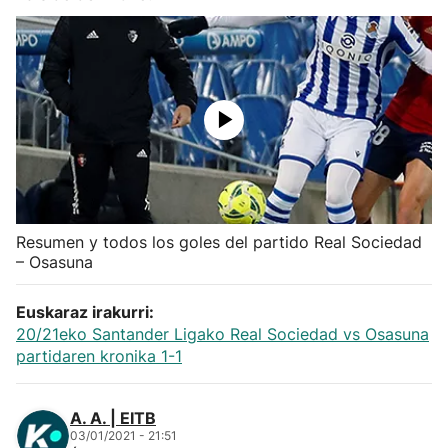
Herri-kirolak
Balonmano
Kirolak 360
Atletismo
Resumen y todos los goles del partido Real Sociedad
Carreras de montaña
– Osasuna
Más deportes
Euskaraz irakurri:
20/21eko Santander Ligako Real Sociedad vs Osasuna
partidaren kronika 1-1
"Helmuga"
A. A. | EITB
03/01/2021 - 21:51