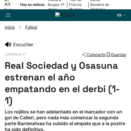
|
|
Hoy es noticia:
Burgos: 5ª
Francia:
Bandera de
etapa
8ª etapa
Ondarroa
ES
Inicio
Fútbol
Buscador
Escuchar
JORNADA 17
Compartir
Guardar
Fútbol
Real Sociedad y Osasuna
Pelota
estrenan el año
empatando en el derbi (1-
Remo
1)
Baloncesto
Los rojillos se han adelantado en el marcador con un
gol de Calleri, pero nada más comenzar la segunda
Ciclismo
parte Barrenetxea ha subido el empate que a la postre
ha sido definitivo.