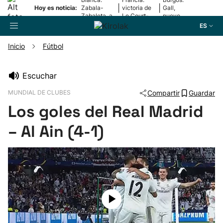
|
|
Hoy es noticia:
Zabala-
victoria de
Gall,
Zabaleta, a
Le Court-
nuevo
la final
Pienaar
líder
ES
Inicio
Fútbol
Buscador
Escuchar
MUNDIAL DE CLUBES
Compartir
Guardar
Fútbol
Los goles del Real Madrid
Pelota
– Al Ain (4-1)
Remo
Baloncesto
Ciclismo