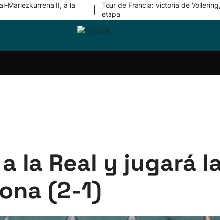
l-Mariezkurrena II, a la
Tour de Francia: victoria de Vollering,
|
etapa
ri-
Balonmano
Kirolak
Atletismo
Carreras
Más
olak
360
de
deporte
Equipos
montaña
kolaritza
Competiciones
En
ri-
directo
otzea
Vídeos
ol Herri
por
atira
deporte
 a la Real y jugará l
ona (2-1)