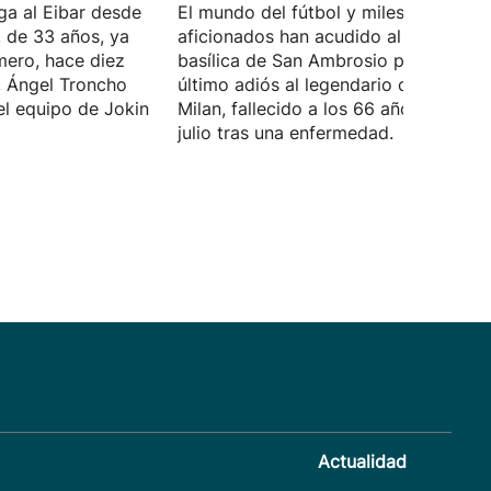
ega al Eibar desde
El mundo del fútbol y miles de
, de 33 años, ya
aficionados han acudido al funeral en
mero, hace diez
basílica de San Ambrosio para dar el
 Ángel Troncho
último adiós al legendario capitán del
el equipo de Jokin
Milan, fallecido a los 66 años el 31 de
julio tras una enfermedad.
Actualidad