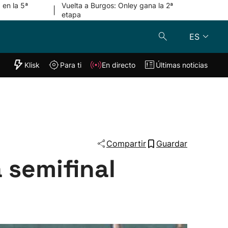
 en la 5ª
Vuelta a Burgos: Onley gana la 2ª
|
etapa
ES
"Helmuga"
Klisk
Para ti
En directo
Últimas noticias
Klisk
En directo
s
Para ti
Lo último
Compartir
Guardar
a semifinal