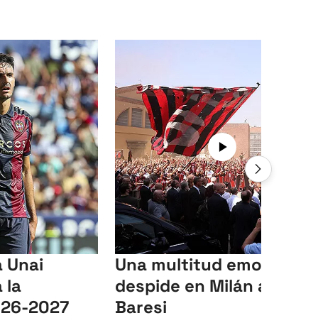
a Unai
Una multitud emociona
 la
despide en Milán a Fran
026-2027
Baresi