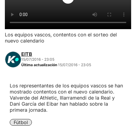
Herri-kirolak
Balonmano
Los equipos vascos, contentos con el sorteo del
nuevo calendario
Kirolak 360
EITB
Atletismo
15/07/2016 - 23:05
Última actualización
15/07/2016 - 23:05
Carreras de montaña
Los representantes de los equipos vascos se han
mostrado contentos con el nuevo calendario.
Más deportes
Valverde del Athletic, Illarramendi de la Real y
Dani García del Eibar han hablado sobre la
"Helmuga"
primera jornada.
Fútbol