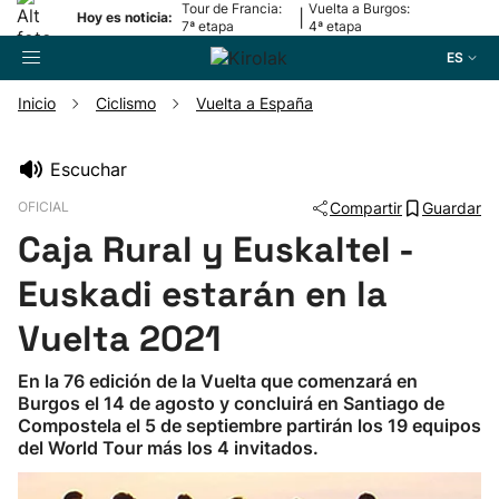
Tour de Francia:
Vuelta a Burgos:
|
Hoy es noticia:
7ª etapa
4ª etapa
ES
Inicio
Ciclismo
Vuelta a España
Buscador
Escuchar
OFICIAL
Compartir
Guardar
Fútbol
Caja Rural y Euskaltel -
Pelota
Euskadi estarán en la
Vuelta 2021
Remo
En la 76 edición de la Vuelta que comenzará en
Burgos el 14 de agosto y concluirá en Santiago de
Baloncesto
Compostela el 5 de septiembre partirán los 19 equipos
del World Tour más los 4 invitados.
Ciclismo