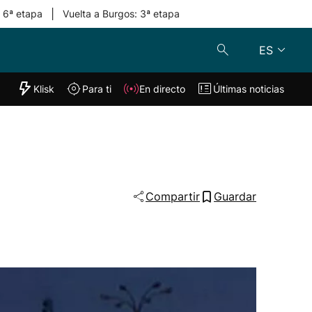
|
: 6ª etapa
Vuelta a Burgos: 3ª etapa
ES
"Helmuga"
Klisk
Para ti
En directo
Últimas noticias
Klisk
En directo
s
Para ti
Lo último
Compartir
Guardar