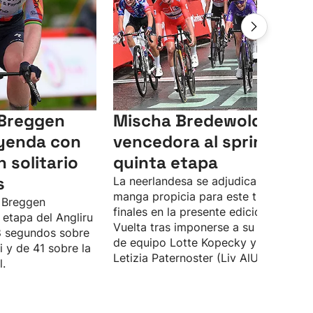
 Breggen
Mischa Bredewold,
eyenda con
vencedora al sprint de l
n solitario
quinta etapa
s
La neerlandesa se adjudica la última
manga propicia para este tipo de
r Breggen
finales en la presente edición de La
a etapa del Angliru
Vuelta tras imponerse a su compañer
8 segundos sobre
de equipo Lotte Kopecky y a la italia
i y de 41 sobre la
Letizia Paternoster (Liv AlUla Jayco)
l.