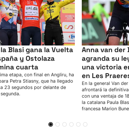
la Blasi gana la Vuelta
Anna van der
spaña y Ostolaza
agranda su l
mina cuarta
una victoria e
en Les Praere
tima etapa, con final en Angliru, ha
para Petra Stiasny, que ha llegado
En la general Van de
a 23 segundos por delante de
afrontará la definitiv
, segunda.
con una ventaja de 1
la catalana Paula Blas
francesa Marion Bune