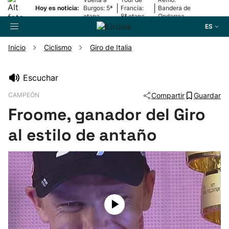
|
|
Hoy es noticia:
Burgos: 5ª
Francia:
Bandera de
etapa
8ª etapa
Ondarroa
ES
Inicio
Ciclismo
Giro de Italia
Buscador
Escuchar
CAMPEÓN
Compartir
Guardar
Fútbol
Froome, ganador del Giro
Pelota
al estilo de antaño
Remo
Baloncesto
Ciclismo