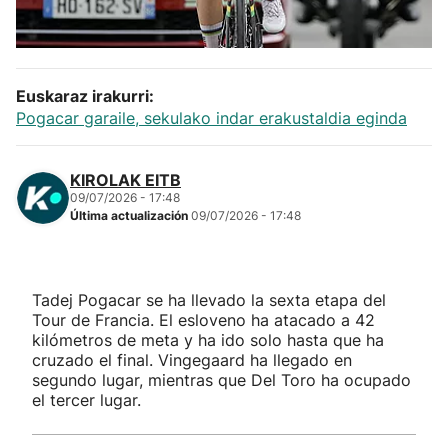
Herri-kirolak
Balonmano
Euskaraz irakurri:
Pogacar garaile, sekulako indar erakustaldia eginda
Kirolak 360
KIROLAK EITB
Atletismo
09/07/2026 - 17:48
Última actualización
09/07/2026 - 17:48
Carreras de montaña
Tadej Pogacar se ha llevado la sexta etapa del
Más deportes
Tour de Francia. El esloveno ha atacado a 42
kilómetros de meta y ha ido solo hasta que ha
"Helmuga"
cruzado el final. Vingegaard ha llegado en
segundo lugar, mientras que Del Toro ha ocupado
el tercer lugar.