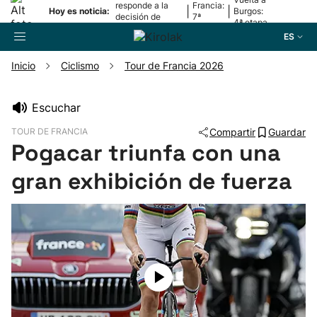
responde a la
Francia:
|
|
Hoy es noticia:
Burgos:
decisión de
7ª
4ª etapa
Oriamendi
etapa
ES
Inicio
Ciclismo
Tour de Francia 2026
Buscador
Escuchar
TOUR DE FRANCIA
Compartir
Guardar
Fútbol
Pogacar triunfa con una
gran exhibición de fuerza
Pelota
Remo
Baloncesto
Ciclismo