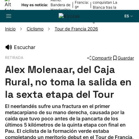
Francia:
conquistan La
|
|
Hoy es noticia:
Bandera de
9ª
Blanca tras la
Hondarribia
etapa
lesión de
ES
Mariezkurrena
II
Inicio
Ciclismo
Tour de Francia 2026
Buscador
Escuchar
RETIRADA
Compartir
Guardar
Fútbol
Alex Molenaar, del Caja
Pelota
Rural, no toma la salida en
la sexta etapa del Tour
Remo
El neerlandés sufre una fractura en el primer
metacarpiano de su mano derecha, causada por la
Baloncesto
caída que tuvo poco antes de la pancarta de los
últimos 5 kilómetros de la quinta etapa con final en
Ciclismo
Pau. El ciclista de la formación verde estaba
completando un meritorio debut en el Tour de Francia,