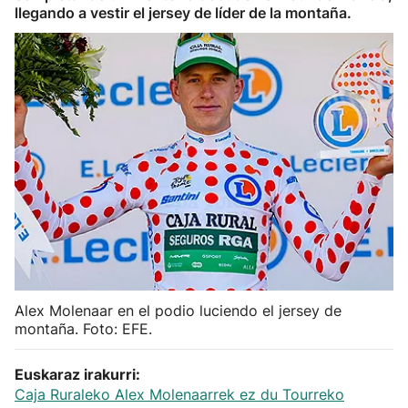
llegando a vestir el jersey de líder de la montaña.
Herri-kirolak
Balonmano
Kirolak 360
Atletismo
Carreras de montaña
Más deportes
Alex Molenaar en el podio luciendo el jersey de
"Helmuga"
montaña. Foto: EFE.
Euskaraz irakurri:
Caja Ruraleko Alex Molenaarrek ez du Tourreko