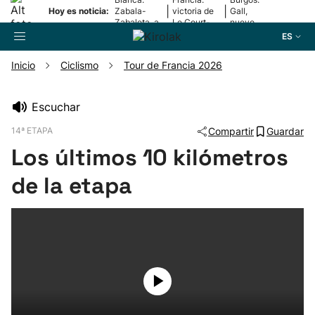
|
|
Hoy es noticia:
Zabala-
victoria de
Gall,
Zabaleta, a
Le Court-
nuevo
la final
Pienaar
líder
ES
Inicio
Ciclismo
Tour de Francia 2026
Buscador
Escuchar
14ª ETAPA
Compartir
Guardar
Fútbol
Los últimos 10 kilómetros
Pelota
de la etapa
Remo
Baloncesto
Ciclismo