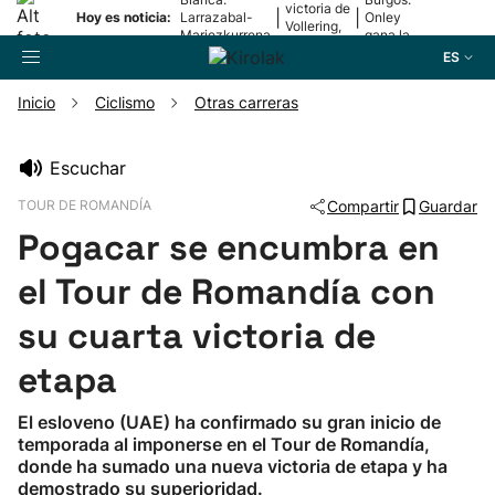
victoria de
|
|
Hoy es noticia:
Larrazabal-
Onley
Vollering,
Mariezkurrena
gana la
en la 5ª
II, a la final
2ª etapa
ES
etapa
Inicio
Ciclismo
Otras carreras
Buscador
Escuchar
TOUR DE ROMANDÍA
Compartir
Guardar
Fútbol
Pogacar se encumbra en
Pelota
el Tour de Romandía con
su cuarta victoria de
Remo
etapa
Baloncesto
El esloveno (UAE) ha confirmado su gran inicio de
temporada al imponerse en el Tour de Romandía,
Ciclismo
donde ha sumado una nueva victoria de etapa y ha
demostrado su superioridad.