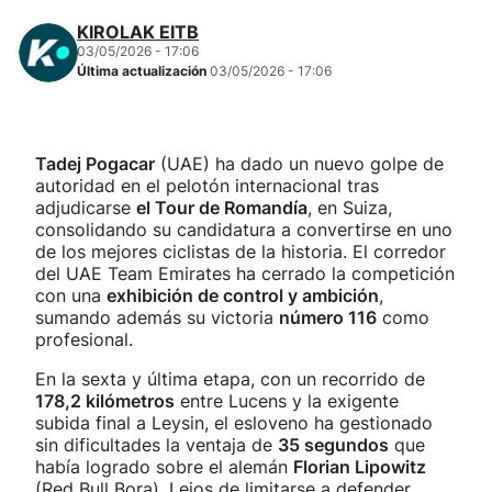
KIROLAK EITB
03/05/2026 - 17:06
Última actualización
03/05/2026 - 17:06
Tadej Pogacar
(UAE) ha dado un nuevo golpe de
autoridad en el pelotón internacional tras
adjudicarse
el Tour de Romandía
, en Suiza,
consolidando su candidatura a convertirse en uno
de los mejores ciclistas de la historia. El corredor
del UAE Team Emirates ha cerrado la competición
con una
exhibición de control y ambición
,
sumando además su victoria
número 116
como
profesional.
En la sexta y última etapa, con un recorrido de
178,2 kilómetros
entre Lucens y la exigente
subida final a Leysin, el esloveno ha gestionado
sin dificultades la ventaja de
35 segundos
que
había logrado sobre el alemán
Florian Lipowitz
(Red Bull Bora). Lejos de limitarse a defender,