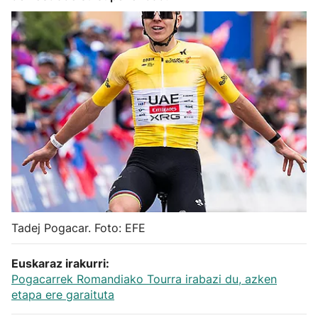
Herri-kirolak
Balonmano
Kirolak 360
Atletismo
Carreras de montaña
Más deportes
Tadej Pogacar. Foto: EFE
"Helmuga"
Euskaraz irakurri:
Pogacarrek Romandiako Tourra irabazi du, azken
etapa ere garaituta