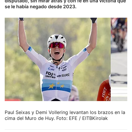
disputado, sin mirar atrás y con fe en una victoria que
se le había negado desde 2023.
Herri-kirolak
Balonmano
Kirolak 360
Atletismo
Carreras de montaña
Más deportes
"Helmuga"
Paul Seixas y Demi Vollering levantan los brazos en la
cima del Muro de Huy. Foto: EFE / EITBKirolak