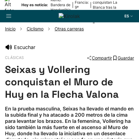
Francia:
conquistan La
|
|
Hoy es noticia:
Bandera de
9ª
Blanca tras la
Hondarribia
etapa
lesión de
ES
Mariezkurrena
II
Inicio
Ciclismo
Otras carreras
Buscador
Escuchar
CLÁSICAS
Compartir
Guardar
Fútbol
Seixas y Vollering
Pelota
conquistan el Muro de
Huy en la Flecha Valona
Remo
En la prueba masculina, Seixas ha llevado el mando en
Baloncesto
la subida final y ha atacado a 200 metros de la cima
para levantar los brazos. En la femenina, Vollering ha
sido también la más fuerte en el ascenso al Muro de
Ciclismo
Huy, donde ha llevado la iniciativa en un desenlace