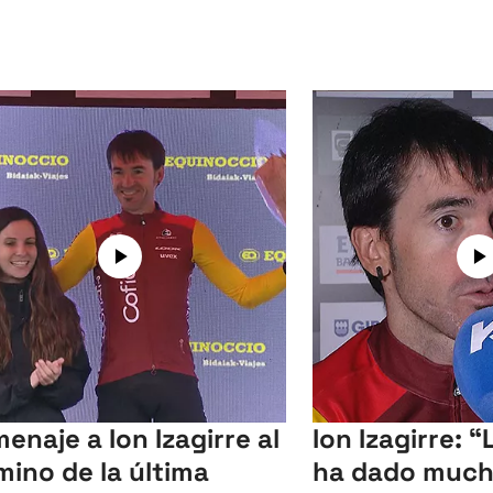
enaje a Ion Izagirre al
Ion Izagirre: “
mino de la última
ha dado much