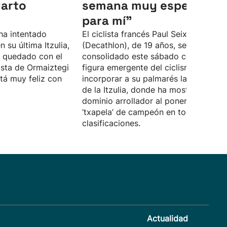
uarto
semana muy especial
para mí"
 ha intentado
El ciclista francés Paul Seixas
 su última Itzulia,
(Decathlon), de 19 años, se ha
a quedado con el
consolidado este sábado como la gr
lista de Ormaiztegi
figura emergente del ciclismo al
tá muy feliz con
incorporar a su palmarés la 65 edició
de la Itzulia, donde ha mostrado un
dominio arrollador al ponerse la
‘txapela’ de campeón en todas las
clasificaciones.
Actualidad