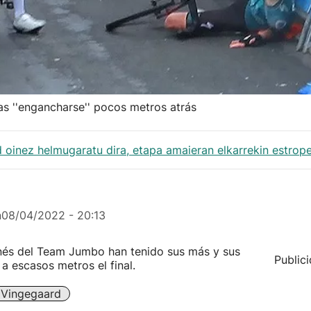
s ''engancharse'' pocos metros atrás
 oinez helmugaratu dira, etapa amaieran elkarrekin estrop
n
08/04/2022 - 20:13
anés del Team Jumbo han tenido sus más y sus
Public
a escasos metros el final.
 Vingegaard