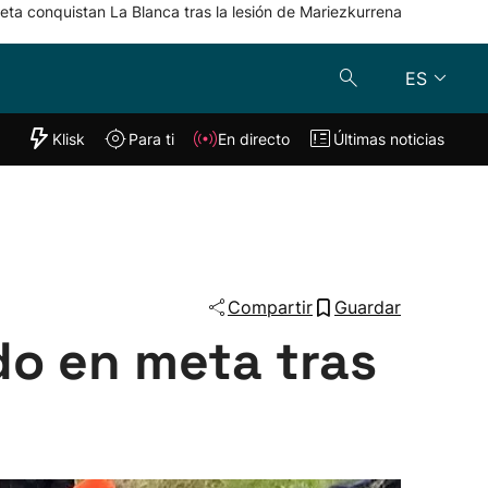
eta conquistan La Blanca tras la lesión de Mariezkurrena
ES
"Helmuga"
Klisk
Para ti
En directo
Últimas noticias
Klisk
En directo
s
Para ti
Lo último
Compartir
Guardar
o en meta tras
s