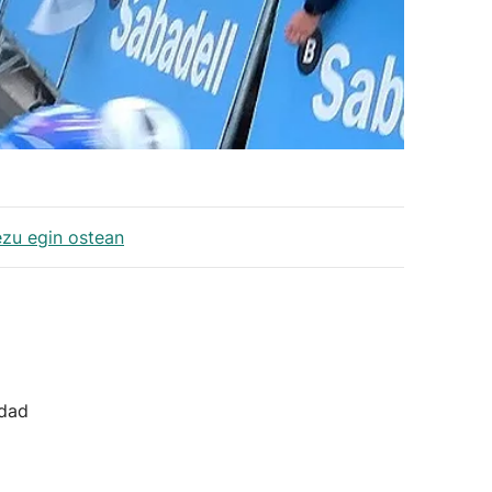
ezu egin ostean
idad