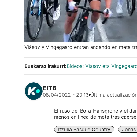
Vlàsov y Vingegaard entran andando en meta tra
Euskaraz irakurri:
Bideoa: Vlàsov eta Vingegaard
EITB
08/04/2022 - 20:13
Última actualizació
El ruso del Bora-Hansgrohe y el d
menos en línea de meta tras caerse 
Itzulia Basque Country
Jonas