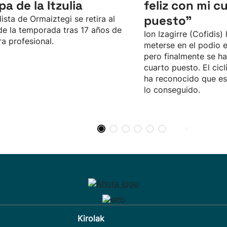
pa de la Itzulia
feliz con mi c
puesto"
clista de Ormaiztegi se retira al
 de la temporada tras 17 años de
Ion Izagirre (Cofidis)
ra profesional.
meterse en el podio en
pero finalmente se h
cuarto puesto. El cic
ha reconocido que es
lo conseguido.
Kirolak