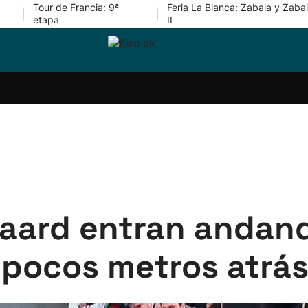
Tour de Francia: 9ª
Feria La Blanca: Zabala y Zabal
|
|
etapa
II
ri-
Balonmano
Kirolak
Atletismo
Carreras
Más
olak
360
de
deporte
Equipos
montaña
kolaritza
Competiciones
En
ri-
directo
otzea
Vídeos
ol Herri
por
atira
deporte
gaard entran andand
 pocos metros atrá