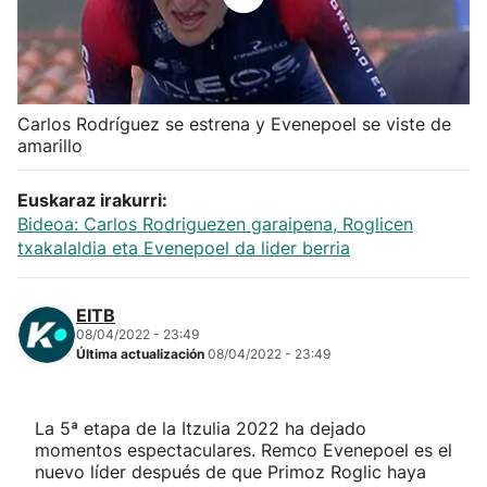
Herri-kirolak
Balonmano
Carlos Rodríguez se estrena y Evenepoel se viste de
amarillo
Kirolak 360
Euskaraz irakurri:
Atletismo
Bideoa: Carlos Rodriguezen garaipena, Roglicen
txakalaldia eta Evenepoel da lider berria
Carreras de montaña
EITB
Más deportes
08/04/2022 - 23:49
Última actualización
08/04/2022 - 23:49
"Helmuga"
La 5ª etapa de la Itzulia 2022 ha dejado
momentos espectaculares. Remco Evenepoel es el
nuevo líder después de que Primoz Roglic haya