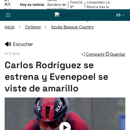
Francia:
conquistan La
|
|
Hoy es noticia:
Bandera de
9ª
Blanca tras la
Hondarribia
etapa
lesión de
ES
Mariezkurrena
II
Inicio
Ciclismo
Itzulia Basque Country
Buscador
Escuchar
5ª ETAPA
Compartir
Guardar
Fútbol
Carlos Rodríguez se
Pelota
estrena y Evenepoel se
viste de amarillo
Remo
Baloncesto
Ciclismo