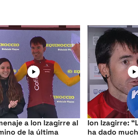
enaje a Ion Izagirre al
Ion Izagirre: “
mino de la última
ha dado much