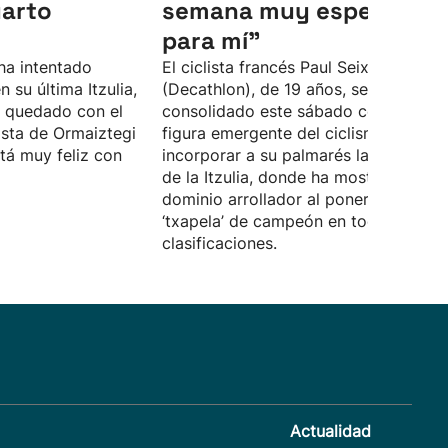
uarto
semana muy especial
para mí"
 ha intentado
El ciclista francés Paul Seixas
 su última Itzulia,
(Decathlon), de 19 años, se ha
a quedado con el
consolidado este sábado como la gr
lista de Ormaiztegi
figura emergente del ciclismo al
tá muy feliz con
incorporar a su palmarés la 65 edició
de la Itzulia, donde ha mostrado un
dominio arrollador al ponerse la
‘txapela’ de campeón en todas las
clasificaciones.
Actualidad