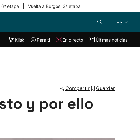
|
: 6ª etapa
Vuelta a Burgos: 3ª etapa
ES
"Helmuga"
Klisk
Para ti
En directo
Últimas noticias
Klisk
En directo
s
Para ti
Lo último
Compartir
Guardar
sto y por ello