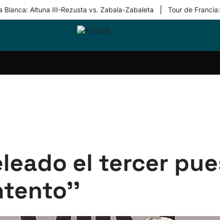
|
 Blanca: Altuna III-Rezusta vs. Zabala-Zabaleta
Tour de Francia
ri-
Balonmano
Kirolak
Atletismo
Carreras
Más
olak
360
de
deporte
Equipos
montaña
kolaritza
Competiciones
En
ri-
directo
otzea
Vídeos
ol Herri
por
atira
deporte
leado el tercer pue
tento''