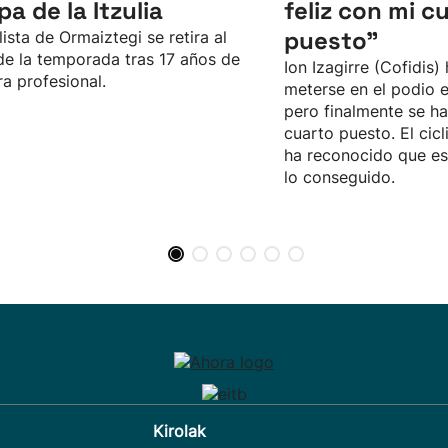
pa de la Itzulia
feliz con mi c
puesto"
clista de Ormaiztegi se retira al
 de la temporada tras 17 años de
Ion Izagirre (Cofidis)
ra profesional.
meterse en el podio en
pero finalmente se h
cuarto puesto. El cic
ha reconocido que es
lo conseguido.
Kirolak