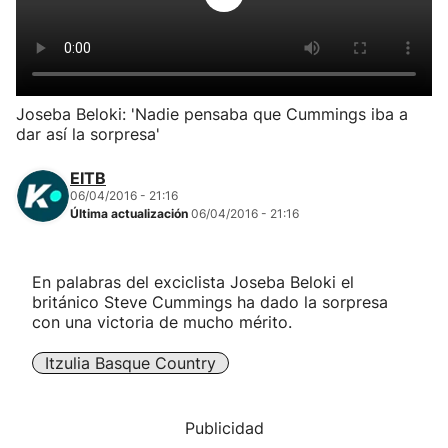
Herri-kirolak
Balonmano
Joseba Beloki: 'Nadie pensaba que Cummings iba a
dar así la sorpresa'
Kirolak 360
EITB
Atletismo
06/04/2016 - 21:16
Última actualización
06/04/2016 - 21:16
Carreras de montaña
En palabras del exciclista Joseba Beloki el
británico Steve Cummings ha dado la sorpresa
Más deportes
con una victoria de mucho mérito.
"Helmuga"
Itzulia Basque Country
Publicidad