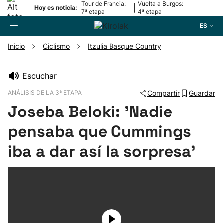
Tour de Francia:
Vuelta a Burgos:
|
Hoy es noticia:
7ª etapa
4ª etapa
ES
Inicio
Ciclismo
Itzulia Basque Country
Buscador
Escuchar
ANÁLISIS DE LA 3ª ETAPA
Compartir
Guardar
Fútbol
Joseba Beloki: 'Nadie
Pelota
pensaba que Cummings
iba a dar así la sorpresa'
Remo
Baloncesto
Ciclismo