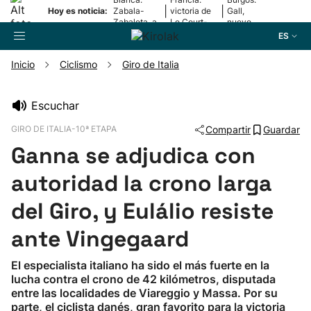
|
|
Hoy es noticia:
Zabala-
victoria de
Gall,
Zabaleta, a
Le Court-
nuevo
la final
Pienaar
líder
ES
Inicio
Ciclismo
Giro de Italia
Buscador
Escuchar
GIRO DE ITALIA-10ª ETAPA
Compartir
Guardar
Fútbol
Ganna se adjudica con
Pelota
autoridad la crono larga
del Giro, y Eulálio resiste
Remo
ante Vingegaard
Baloncesto
El especialista italiano ha sido el más fuerte en la
lucha contra el crono de 42 kilómetros, disputada
Ciclismo
entre las localidades de Viareggio y Massa. Por su
parte, el ciclista danés, gran favorito para la victoria