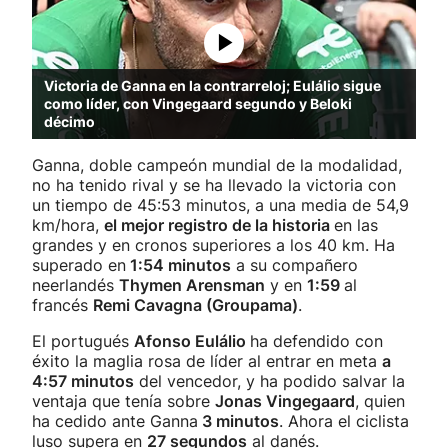
Victoria de Ganna en la contrarreloj; Eulálio sigue
como líder, con Vingegaard segundo y Beloki
décimo
Ganna, doble campeón mundial de la modalidad,
no ha tenido rival y se ha llevado la victoria con
un tiempo de 45:53 minutos, a una media de 54,9
km/hora,
el mejor registro de la historia
en las
grandes y en cronos superiores a los 40 km. Ha
superado en
1:54 minutos
a su compañero
neerlandés
Thymen Arensman
y en
1:59
al
francés
Remi Cavagna (Groupama)
.
El portugués
Afonso Eulálio
ha defendido con
éxito la maglia rosa de líder al entrar en meta
a
4:57 minutos
del vencedor, y ha podido salvar la
ventaja que tenía sobre
Jonas Vingegaard
, quien
ha cedido ante Ganna
3 minutos
. Ahora el ciclista
luso supera en
27 segundos
al danés.