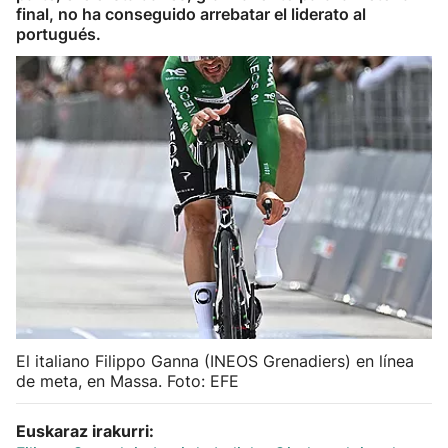
final, no ha conseguido arrebatar el liderato al
Herri-kirolak
portugués.
Balonmano
Kirolak 360
Atletismo
Carreras de montaña
Más deportes
"Helmuga"
El italiano Filippo Ganna (INEOS Grenadiers) en línea
de meta, en Massa. Foto: EFE
Euskaraz irakurri: