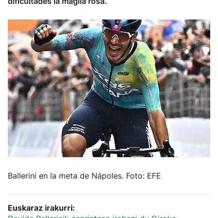
dificultades la maglia rosa.
Herri-kirolak
Balonmano
Kirolak 360
Atletismo
Carreras de montaña
Más deportes
"Helmuga"
Ballerini en la meta de Nápoles. Foto: EFE
Euskaraz irakurri: