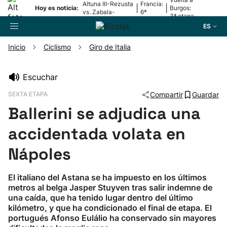
Altuna III-Rezusta
Francia:
|
|
Hoy es noticia:
Burgos:
vs. Zabala-
6ª
3ª etapa
Zabaleta
etapa
ES
Inicio
Ciclismo
Giro de Italia
Buscador
Escuchar
SEXTA ETAPA
Compartir
Guardar
Fútbol
Ballerini se adjudica una
Pelota
accidentada volata en
Nápoles
Remo
El italiano del Astana se ha impuesto en los últimos
Baloncesto
metros al belga Jasper Stuyven tras salir indemne de
una caída, que ha tenido lugar dentro del último
kilómetro, y que ha condicionado el final de etapa. El
Ciclismo
portugués Afonso Eulálio ha conservado sin mayores