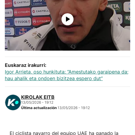
Herri-kirolak
Balonmano
Kirolak 360
Atletismo
Euskaraz irakurri:
Igor Arrieta, oso hunkituta: “Amestutako garaipena da;
Carreras de montaña
hau ahalik eta ondoen bizitzea espero dut”
Más deportes
KIROLAK EITB
13/05/2026 - 19:12
"Helmuga"
Última actualización
13/05/2026 - 19:12
El ciclista navarro del equipo UAE ha ganado la