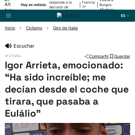
responde a la
Francia:
|
|
Hoy es noticia:
Burgos:
decisión de
7ª
4ª etapa
Oriamendi
etapa
ES
Inicio
Ciclismo
Giro de Italia
Buscador
Escuchar
5ª ETAPA
Compartir
Guardar
Fútbol
Igor Arrieta, emocionado:
“Ha sido increíble; me
Pelota
decían desde el coche que
Remo
tirara, que pasaba a
Baloncesto
Eulálio”
Ciclismo