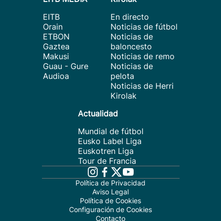
EITB
En directo
Orain
Noticias de fútbol
ETBON
Noticias de
Gaztea
baloncesto
Makusi
Noticias de remo
Guau - Gure
Noticias de
Audioa
pelota
Noticias de Herri
Kirolak
Actualidad
Mundial de fútbol
Eusko Label Liga
Euskotren Liga
Tour de Francia
Política de Privacidad
Aviso Legal
Política de Cookies
Configuración de Cookies
Contacto