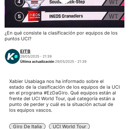
Herri-kirolak
Balonmano
¿En qué consiste la clasificación por equipos de los
puntos UCI?
Kirolak 360
EITB
Atletismo
29/05/2025 - 21:39
Última actualización
29/05/2025 - 21:39
Carreras de montaña
Xabier Usabiaga nos ha informado sobre el
estado de la clasificación de los equipos de la UCI
Más deportes
en el programa #EzDaGiro. Qué equipos están al
frente del UCI World Tour, qué categoría están a
"Helmuga"
punto de perder y cuál es la situación actual de
los equipos vascos.
Giro De Italia
UCI World Tour