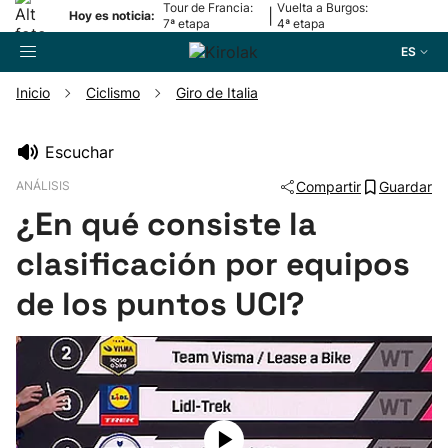
Tour de Francia:
Vuelta a Burgos:
|
Hoy es noticia:
7ª etapa
4ª etapa
ES
Inicio
Ciclismo
Giro de Italia
Buscador
Escuchar
ANÁLISIS
Compartir
Guardar
Fútbol
¿En qué consiste la
Pelota
clasificación por equipos
de los puntos UCI?
Remo
Baloncesto
Ciclismo