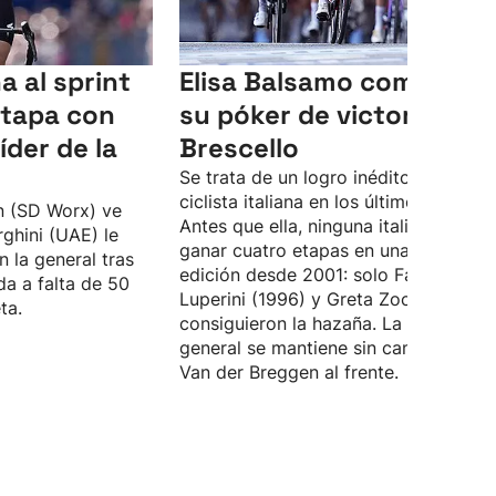
a al sprint
Elisa Balsamo completa
etapa con
su póker de victorias en
íder de la
Brescello
Se trata de un logro inédito para una
ciclista italiana en los últimos 25 años
n (SD Worx) ve
Antes que ella, ninguna italiana logra
ghini (UAE) le
ganar cuatro etapas en una misma
 la general tras
edición desde 2001: solo Fabiana
da a falta de 50
Luperini (1996) y Greta Zocca (2001)
ta.
consiguieron la hazaña. La clasificaci
general se mantiene sin cambios con
Van der Breggen al frente.