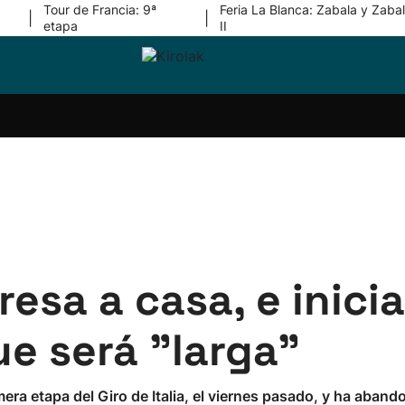
Tour de Francia: 9ª
Feria La Blanca: Zabala y Zabal
|
|
etapa
II
ri-
Balonmano
Kirolak
Atletismo
Carreras
Más
olak
360
de
deporte
Equipos
montaña
kolaritza
Competiciones
En
ri-
directo
otzea
Vídeos
ol Herri
por
atira
deporte
esa a casa, e inici
e será "larga"
imera etapa del Giro de Italia, el viernes pasado, y ha aband