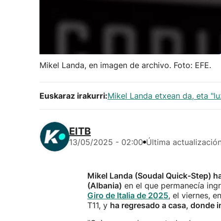
Mikel Landa, en imagen de archivo. Foto: EFE.
Euskaraz irakurri:
Mikel Landa etxean da, eta "l
EITB
13/05/2025 - 02:00
Última actualizació
Mikel Landa (Soudal Quick-Step) ha
(Albania)
en el que permanecía ing
Giro de Italia de 2025
, el viernes, 
T11, y
ha regresado a casa, donde in