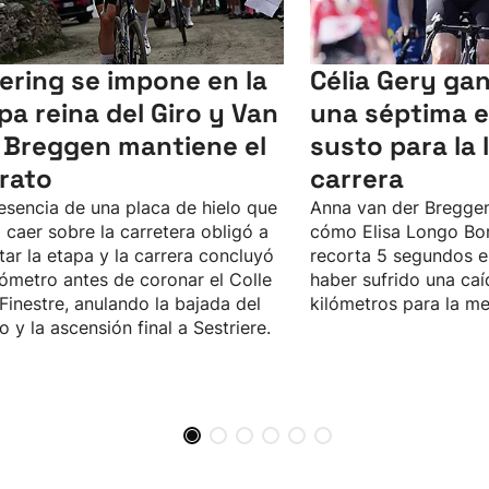
lering se impone en la
Célia Gery gan
pa reina del Giro y Van
una séptima 
 Breggen mantiene el
susto para la l
erato
carrera
esencia de una placa de hielo que
Anna van der Bregge
 caer sobre la carretera obligó a
cómo Elisa Longo Bor
tar la etapa y la carrera concluyó
recorta 5 segundos en
lómetro antes de coronar el Colle
haber sufrido una caí
 Finestre, anulando la bajada del
kilómetros para la me
o y la ascensión final a Sestriere.