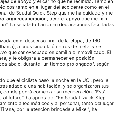
ajes de apoyo y el cariño que he recibido. También
édicos tanto en el lugar del accidente como en el
rsonal de Soudal Quick-Step que me ha cuidado y me
na larga recuperación
, pero el apoyo que me han
no", ha señalado Landa en declaraciones facilitadas
azada en el descenso final de la etapa, de 160
Albania), a unos cinco kilómetros de meta, y se
tuvo que ser evacuado en camilla e inmovilizado. El
era, y le obligará a permanecer en posición
boca abajo, durante "un tiempo prolongado", según
o que el ciclista pasó la noche en la UCI, pero, al
trasladado a una habitación, y se organizaron sus
a, donde podrá comenzar su recuperación. "Está
 al futuro", ha apuntado. "En Soudal Quick-Step,
miento a los médicos y al personal, tanto del lugar
Tirana, por la atención brindada a Mikel", ha