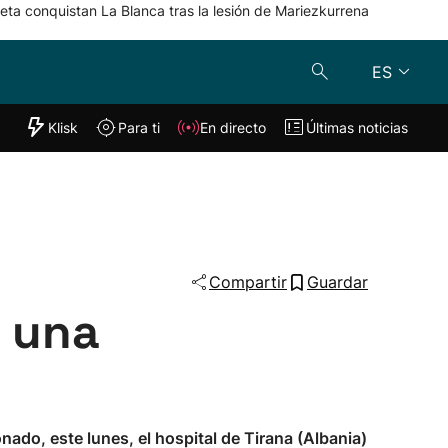
eta conquistan La Blanca tras la lesión de Mariezkurrena
ES
"Helmuga"
Klisk
Para ti
En directo
Últimas noticias
Klisk
En directo
s
Para ti
Lo último
Compartir
Guardar
a una
onado, este lunes, el hospital de Tirana (Albania)