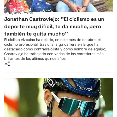
Herri-kirolak
21/10/2025 - 20:08
Jonathan Castroviejo: ''El ciclismo es un
Balonmano
deporte muy difícil; te da mucho, pero
también te quita mucho''
Kirolak 360
El ciclista vizcaíno ha dejado, en este mes de octubre, el
ciclismo profesional, tras una larga carrera en la que ha
destacado como contrarrelojista y como hombre de equipo;
Atletismo
Castroviejo ha trabajado con varios de los corredores más
brillantes de los últimos quince años.
Carreras de montaña
Más deportes
"Helmuga"