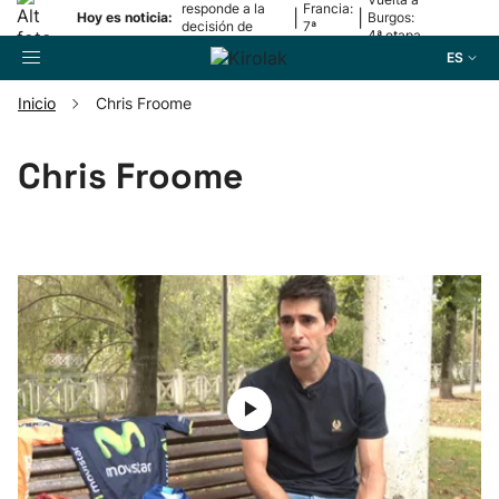
responde a la
Francia:
|
|
Hoy es noticia:
Burgos:
decisión de
7ª
4ª etapa
Oriamendi
etapa
ES
Inicio
Chris Froome
Buscador
Chris Froome
Fútbol
Pelota
Remo
Baloncesto
Ciclismo