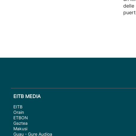
delle
puert
EITB MEDIA
EITB
Orain
ETBON
Gaztea
Makusi
Guau - Gure Audioa