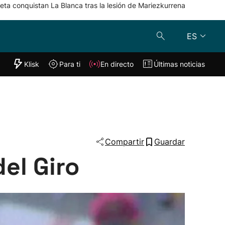
eta conquistan La Blanca tras la lesión de Mariezkurrena
ES
"Helmuga"
Klisk
Para ti
En directo
Últimas noticias
Klisk
En directo
s
Para ti
Lo último
Compartir
Guardar
el Giro