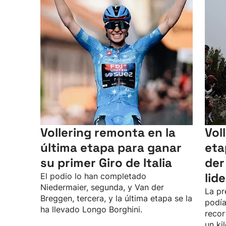
Vollering remonta en la
Vol
última etapa para ganar
eta
su primer Giro de Italia
der
lid
El podio lo han completado
Niedermaier, segunda, y Van der
La pr
Breggen, tercera, y la última etapa se la
podía
ha llevado Longo Borghini.
recor
un ki