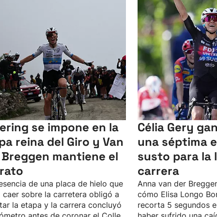
lering se impone en la
Célia Gery gan
pa reina del Giro y Van
una séptima 
 Breggen mantiene el
susto para la l
erato
carrera
esencia de una placa de hielo que
Anna van der Bregge
 caer sobre la carretera obligó a
cómo Elisa Longo Bor
tar la etapa y la carrera concluyó
recorta 5 segundos en
lómetro antes de coronar el Colle
haber sufrido una caí