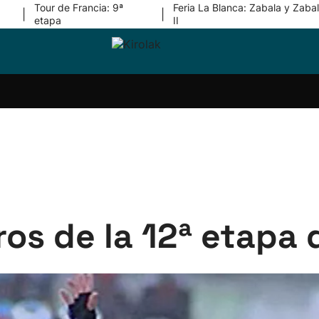
Tour de Francia: 9ª
Feria La Blanca: Zabala y Zabal
|
|
etapa
II
ri-
Balonmano
Kirolak
Atletismo
Carreras
Más
olak
360
de
deporte
Equipos
montaña
kolaritza
Competiciones
En
ri-
directo
otzea
Vídeos
ol Herri
por
atira
deporte
os de la 12ª etapa d