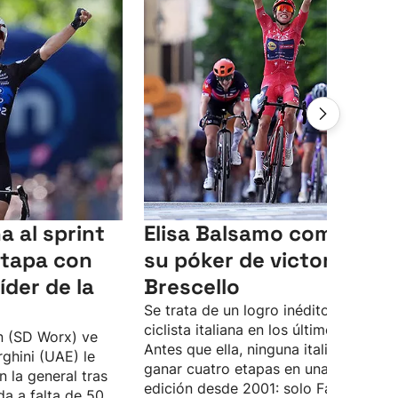
a al sprint
Elisa Balsamo completa
etapa con
su póker de victorias en
íder de la
Brescello
Se trata de un logro inédito para una
ciclista italiana en los últimos 25 años
n (SD Worx) ve
Antes que ella, ninguna italiana logra
ghini (UAE) le
ganar cuatro etapas en una misma
 la general tras
edición desde 2001: solo Fabiana
da a falta de 50