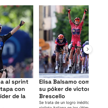
a al sprint
Elisa Balsamo completa
etapa con
su póker de victorias en
íder de la
Brescello
Se trata de un logro inédito para una
ciclista italiana en los últimos 25 años