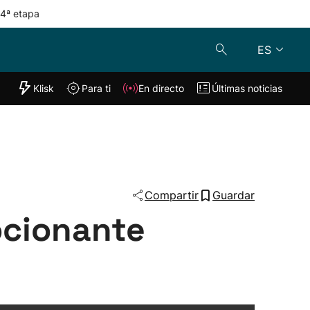
 4ª etapa
ES
"Helmuga"
Klisk
Para ti
En directo
Últimas noticias
Klisk
En directo
s
Para ti
Lo último
Compartir
Guardar
ocionante