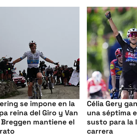
lering se impone en la
Célia Gery gan
pa reina del Giro y Van
una séptima 
 Breggen mantiene el
susto para la l
erato
carrera