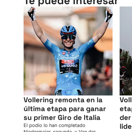
Te puede interesar
Vollering remonta en la
Vol
última etapa para ganar
eta
su primer Giro de Italia
der
lid
El podio lo han completado
Niedermaier, segunda, y Van der