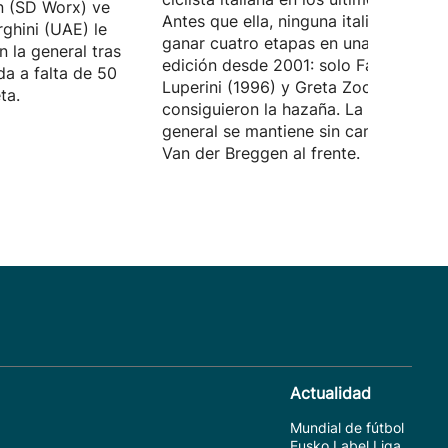
n (SD Worx) ve
Antes que ella, ninguna italiana logra
ghini (UAE) le
ganar cuatro etapas en una misma
 la general tras
edición desde 2001: solo Fabiana
da a falta de 50
Luperini (1996) y Greta Zocca (2001)
ta.
consiguieron la hazaña. La clasificaci
general se mantiene sin cambios con
Van der Breggen al frente.
Actualidad
Mundial de fútbol
Eusko Label Liga