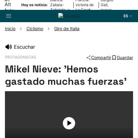
|
|
Hoy es noticia:
Zabala-
victoria de
Gall,
Zabaleta, a
Le Court-
nuevo
la final
Pienaar
líder
ES
Inicio
Ciclismo
Giro de Italia
Buscador
Escuchar
PROTAGONISTAS
Compartir
Guardar
Fútbol
Mikel Nieve: 'Hemos
Pelota
gastado muchas fuerzas'
Remo
Baloncesto
Ciclismo