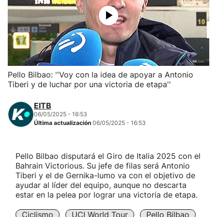
Herri-kirolak
Balonmano
Kirolak 360
Pello Bilbao: ''Voy con la idea de apoyar a Antonio
Tiberi y de luchar por una victoria de etapa''
Atletismo
EITB
06/05/2025 - 16:53
Carreras de montaña
Última actualización
06/05/2025 - 16:53
Más deportes
Pello Bilbao disputará el Giro de Italia 2025 con el
Bahrain Victorious. Su jefe de filas será Antonio
"Helmuga"
Tiberi y el de Gernika-lumo va con el objetivo de
ayudar al líder del equipo, aunque no descarta
estar en la pelea por lograr una victoria de etapa.
Ciclismo
UCI World Tour
Pello Bilbao