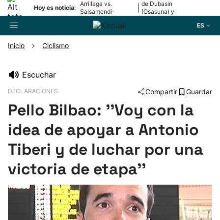
Arrillaga vs.
de Dubasin
|
Hoy es noticia:
Salsamendi-
(Osasuna) y
Bergara y Erasun
Valentini
ES
vs. Gaminde
(Alavés)
Inicio
Ciclismo
Buscador
Escuchar
DECLARACIONES
Compartir
Guardar
Fútbol
Pello Bilbao: ''Voy con la
Pelota
idea de apoyar a Antonio
Tiberi y de luchar por una
Remo
victoria de etapa''
Baloncesto
Ciclismo