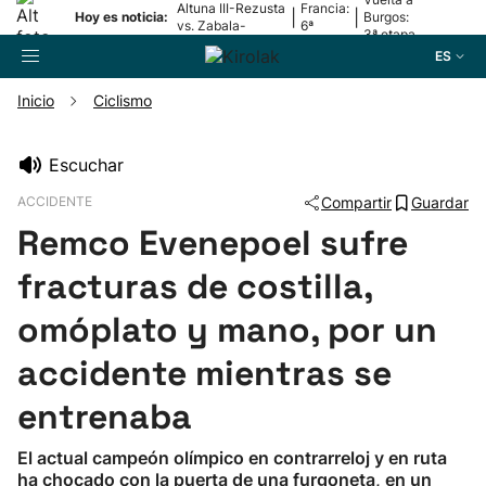
Altuna III-Rezusta
Francia:
|
|
Hoy es noticia:
Burgos:
vs. Zabala-
6ª
3ª etapa
Zabaleta
etapa
ES
Inicio
Ciclismo
Buscador
Escuchar
ACCIDENTE
Compartir
Guardar
Fútbol
Remco Evenepoel sufre
Pelota
fracturas de costilla,
omóplato y mano, por un
Remo
accidente mientras se
Baloncesto
entrenaba
Ciclismo
El actual campeón olímpico en contrarreloj y en ruta
ha chocado con la puerta de una furgoneta, en un