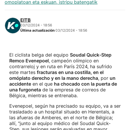
omoplatoan eta eskuan, istripu batengatik
EITB
03/12/2024 - 18:56
Última actualización
03/12/2024 - 18:56
El ciclista belga del equipo
Soudal Quick-Step
Remco Evenepoel
, campeón olímpico en
contrarreloj y en ruta en París 2024, ha sufrido
este martes
fracturas en una costilla, en el
omóplato derecho y en la mano derecha
, por
un
accidente
en el que
ha chocado con la puerta de
una furgoneta
de la empresa de correos de
Bélgica, mientras se entrenaba.
Evenepoel, según ha precisado su equipo, va a ser
trasladado a un hospital situado en Herentals, a
las afueras de Amberes, en el norte de Bélgica;
allí, "junto al equipo médico del Soudal Quick-
Step, sus lesiones serán evaluadas en mayor