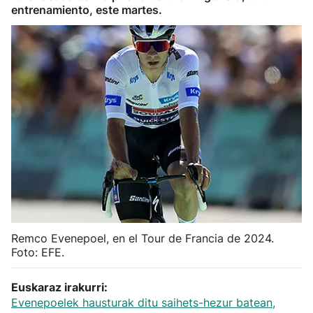
entrenamiento, este martes.
Herri-kirolak
Balonmano
Kirolak 360
Atletismo
Carreras de montaña
Más deportes
Remco Evenepoel, en el Tour de Francia de 2024.
"Helmuga"
Foto: EFE.
Euskaraz irakurri:
Evenepoelek hausturak ditu saihets-hezur batean,